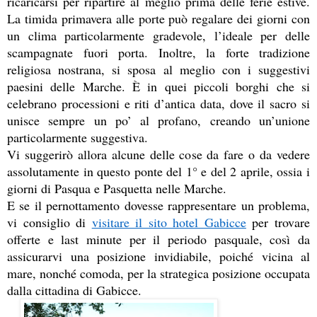
ricaricarsi per ripartire al meglio prima delle ferie estive. 
La timida primavera alle porte può regalare dei giorni con 
un clima particolarmente gradevole, l’ideale per delle 
scampagnate fuori porta. Inoltre, la forte tradizione 
religiosa nostrana, si sposa al meglio con i suggestivi 
paesini delle Marche. È in quei piccoli borghi che si 
celebrano processioni e riti d’antica data, dove il sacro si 
unisce sempre un po’ al profano, creando un’unione 
particolarmente suggestiva. 
Vi suggerirò allora alcune delle cose da fare o da vedere 
assolutamente in questo ponte del 1° e del 2 aprile, ossia i 
giorni di Pasqua e Pasquetta nelle Marche. 
E se il pernottamento dovesse rappresentare un problema, 
vi consiglio di 
visitare il sito hotel Gabicce
 per trovare 
offerte e last minute per il periodo pasquale, così da 
assicurarvi una posizione invidiabile, poiché vicina al 
mare, nonché comoda, per la strategica posizione occupata 
dalla cittadina di Gabicce.